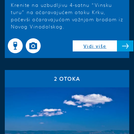
Krenite na uzbudljivu 4-satnu “Vinsku
turu” na očaravajućem otoku Krku,
počevši očaravajućom vožnjom brodom iz
Novog Vinodolskog.
Vidi više
2 OTOKA