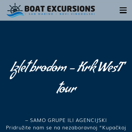
Naslovna
Izleti brodom
O nama
Kontakt
Izlet brodom –
Krk WesT
EN
tour
– SAMO GRUPE ILI AGENCIJSKI
Pridružite nam se na nezaboravnoj “Kupačkoj