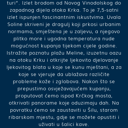
turi”. Izlet brodom od Novog Vinodolskog do
zapadnog dijela otoka Krka. To je 7,5-satni
izlet ispunjen fascinantnim iskustvima. Uvala
Soline skriveni je dragulj koji prkosi urbanim
normama, smještena je u zaljevu, a njegovo
plitko more i ugodna temperatura nude
mogućnost kupanja tijekom cijele godine.
Istražite poznatu plažu Meline, izuzetnu oazu
na otoku Krku i otkrijte ljekovito djelovanje
ljekovitog blata u koje se kunu mještani, a za
koje se vjeruje da ublažava različite
probleme kože i zglobova. Nakon što se
prepustimo osvježavajućem kupanju,
proputovat ćemo ispod Krčkog mosta,
otkrivati panorame koje oduzimaju dah. Na
povratku ćemo se zaustaviti u Šilu, starom
ribarskom mjestu, gdje se možete opustiti i
uživati u šalici kave.