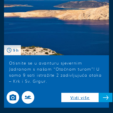
9 h
Otisnite se u avanturu sjevernim
Jadranom s našom “Otočnom turom”! U
samo 9 sati istražite 2 zadivljujuća otoka
– Krk i Sv. Grgur.
Vidi više