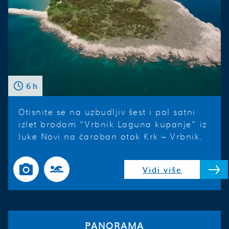
6 h
Otisnite se na uzbudljiv šest i pol satni
izlet brodom “Vrbnik Laguna kupanje” iz
luke Novi na čaroban otok Krk – Vrbnik.
Vidi više
PANORAMA