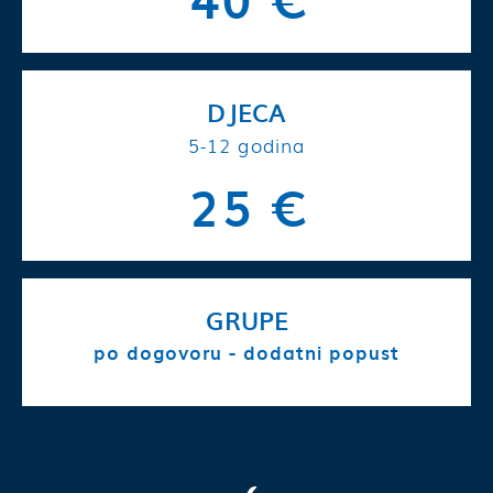
DJECA
5-12 godina
25 €
GRUPE
po dogovoru - dodatni popust